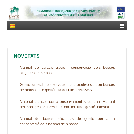
NOVETATS
Manual de caracterització i conservació dels boscos
singulars de pinassa
Gestió forestal i conservació de la biodiversitat en boscos
de pinassa. L’experiència del Life+PINASSA
Material didàctic per a ensenyament secundari: Manual
del bon gestor forestal. Com fer una gestió forestal de
Pinus nigra compatible amb la conservació de la
biodiversitat
Manual de bones pràctiques de gestió per a la
conservació dels boscos de pinassa