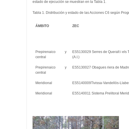
estado de ejecución se muestran en la Tabla 1.
Tabla 1. Distribución y estado de las Acciones C6 según Pro
ÁMBITO
ZEC
Prepirenaico y
ES5130029 Serres de Queralt i els 
central
(A.I.)
Prepirenaico y
ES5130027 Obagues riera de Madro
central
Meridional
ES5140009Tivissa-Vandellòs-Llabe
Meridional
ES5140011 Sistema Prelitoral Merid