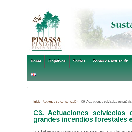
Home
Objetivos
Socios
Zonas de actuación
Inicio
›
Acciones de conservación
›
C6. Actuaciones selvícolas estratégi
C6. Actuaciones selvícolas 
grandes incendios forestales 
Los trabajos de prevención consistirán en la implementaci