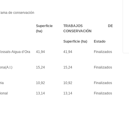
grama de conservación
Superficie
TRABAJOS DE
(ha)
CONSERVACIÓN
Superficie (ha)
Estado
Tossals-Aigua d’Ora
41,94
41,94
Finalizados
na(A.I.)
15,24
15,24
Finalizados
ria
10,92
10,92
Finalizados
ional
13,14
13,14
Finalizados