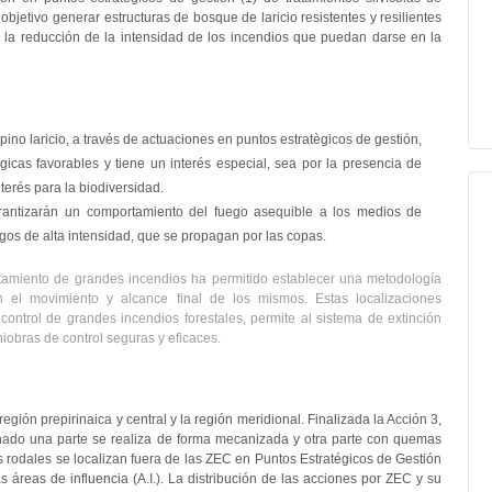
bjetivo generar estructuras de bosque de laricio resistentes y resilientes
n la reducción de la intensidad de los incendios que puedan darse en la
pino laricio, a través de actuaciones en puntos estratègicos de gestión,
icas favorables y tiene un interés especial, sea por la presencia de
terés para la biodiversidad.
arantizarán un comportamiento del fuego asequible a los medios de
uegos de alta intensidad, que se propagan por las copas.
rtamiento de grandes incendios ha permitido establecer una metodología
n el movimiento y alcance final de los mismos. Estas localizaciones
ontrol de grandes incendios forestales, permite al sistema de extinción
iobras de control seguras y eficaces.
 región prepirinaica y central y la región meridional. Finalizada la Acción 3,
ionado una parte se realiza de forma mecanizada y otra parte con quemas
os rodales se localizan fuera de las ZEC en Puntos Estratégicos de Gestión
 áreas de influencia (A.I.). La distribución de las acciones por ZEC y su