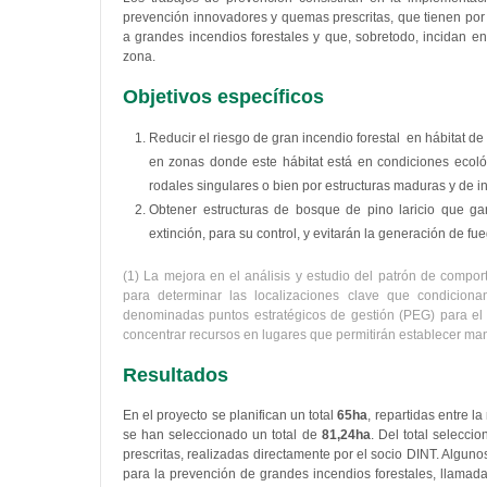
prevención innovadores y quemas prescritas, que tienen por o
a grandes incendios forestales y que, sobretodo, incidan e
zona.
Objetivos específicos
Reducir el riesgo de gran incendio forestal en hábitat de 
en zonas donde este hábitat está en condiciones ecológ
rodales singulares o bien por estructuras maduras y de in
Obtener estructuras de bosque de pino laricio que g
extinción, para su control, y evitarán la generación de f
(1) La mejora en el análisis y estudio del patrón de compo
para determinar las localizaciones clave que condiciona
denominadas puntos estratégicos de gestión (PEG) para el c
concentrar recursos en lugares que permitirán establecer man
Resultados
En el proyecto se planifican un total
65ha
, repartidas entre la
se han seleccionado un total de
81,24ha
. Del total selecc
prescritas, realizadas directamente por el socio DINT. Algun
para la prevención de grandes incendios forestales, llamadas